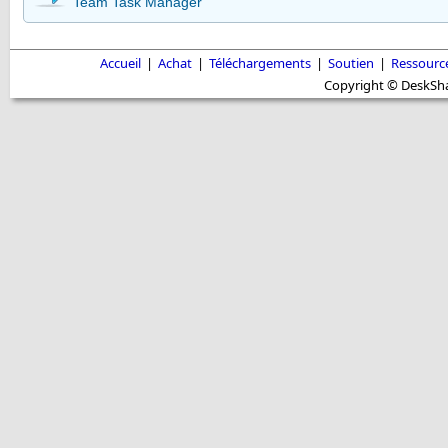
Team Task Manager
Accueil
|
Achat
|
Téléchargements
|
Soutien
|
Ressourc
Copyright © DeskShar