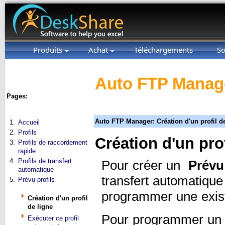
Produits
Achat
Téléchargements
So
Auto FTP Manage
Pages:
Auto FTP Manager: Création d'un profil d
1.
Accueil
2.
Profils
Création d'un prof
3.
Profils de raccordement
rapide
4.
Profils de transfert
Pour créer un
Prévu 
automatique
transfert automatique 
5.
Prévu profils
programmer une exista
Création d'un profil
de ligne
Pour programmer un tr
Exécuter ce profil