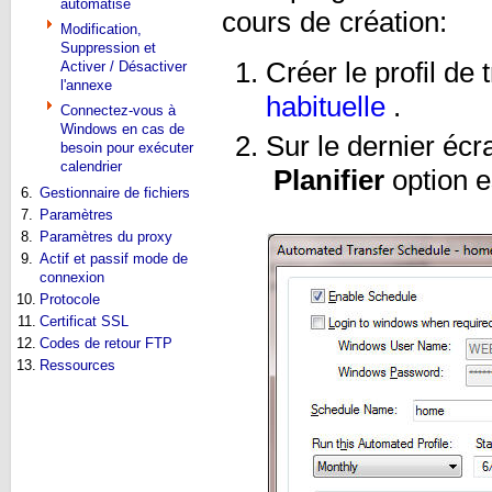
automatisé
cours de création:
Modification,
Suppression et
Créer le profil de
Activer / Désactiver
l'annexe
habituelle
.
Connectez-vous à
Windows en cas de
Sur le dernier écr
besoin pour exécuter
calendrier
Planifier
option e
6.
Gestionnaire de fichiers
7.
Paramètres
8.
Paramètres du proxy
9.
Actif et passif mode de
connexion
10.
Protocole
11.
Certificat SSL
12.
Codes de retour FTP
13.
Ressources