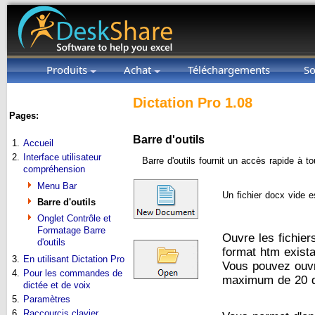
Produits
Achat
Téléchargements
So
Dictation Pro 1.08
Pages:
Barre d'outils
1.
Accueil
2.
Interface utilisateur
Barre d'outils fournit un accès rapide à t
compréhension
Menu Bar
Un fichier docx vide e
Barre d'outils
Onglet Contrôle et
Formatage Barre
Ouvre les fichiers
d'outils
format htm exist
3.
En utilisant Dictation Pro
Vous pouvez ouvri
4.
Pour les commandes de
maximum de 20 d
dictée et de voix
5.
Paramètres
6.
Raccourcis clavier