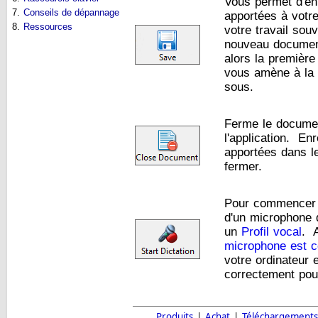
Vous permet d'enr
7.
Conseils de dépannage
apportées à votr
8.
Ressources
votre travail so
nouveau documen
alors la première
vous amène à la 
sous.
Ferme le documen
l'application. En
apportées dans l
fermer.
Pour commencer l
d'un microphone 
un
Profil vocal
. 
microphone est c
votre ordinateur 
correctement pour
Produits
|
Achat
|
Téléchargements