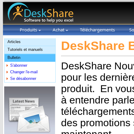
Produits
Achat
Téléchargements
So
DeskShare B
Articles
Tutoriels et manuels
Bulletin
DeskShare Nouvel
S'abonner
Changer l'e-mail
pour les dernièr
Se désabonner
produit. En vou
à entendre parle
téléchargements g
des promotions 