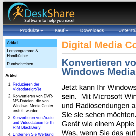
Produkte
Kauf
Downloads
Unterst
Digital Media C
Artikel
Lernprogramme &
Handbücher
Konvertieren v
Rundschreiben
Windows Media 
Artikel
Reduzieren der
Jetzt kann Ihr Windows
Videodateigröße
sein. Mit Microsoft W
Konvertieren von DVR-
MS-Dateien, die von
und Radiosendungen au
Windows Media Center
erstellt wurden
Sie sie sehen möchten
Konvertieren von Audio-
Gerät wie einem Appl
und Videodateien für Ihr
RIM BlackBerry
Was, wenn Sie das auf
Entfernen Sie Werbung