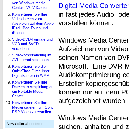
von Windows Media
Digital Media Converte
Center - WTV-Dateien
in fast jedes Audio- od
Konvertieren Sie Ihre
Videodateien zum
vorstellen können.
Abspielen auf dem Apple
iPad, iPod Touch und
iPhone
Windows Media Center
Video-DVD-Formate und
VCD und SVCD
Aufzeichnen von Vide
verstehen
Videokomprimierung im
seinen Namen von DVR,
AVI-Format verstehen
Microsoft. Eine DVR-M
Konvertieren Sie die
QuickTime-Filme Ihrer
Audiokomprimierung co
Digitalkamera in WMV
Ersteller kopiergeschü
Konvertieren Sie Ihre
Dateien in Anspielung auf
können nur auf dem PC
ein Portable Media
Center
aufgezeichnet wurden.
Konvertieren Sie Ihre
Mediendateien, um Sony
PSP Video zu erstellen
Windows Media Center 
Newsletter abonnieren
suchen, anhalten und 