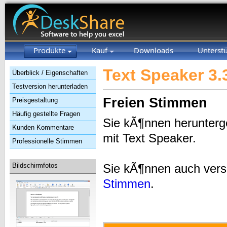
Produkte
Kauf
Downloads
Unterst
Text Speaker 3.
Überblick / Eigenschaften
Testversion herunterladen
Freien Stimmen
Preisgestaltung
Häufig gestellte Fragen
Sie kÃ¶nnen herunterg
Kunden Kommentare
mit Text Speaker.
Professionelle Stimmen
Sie kÃ¶nnen auch vers
Bildschirmfotos
Stimmen
.