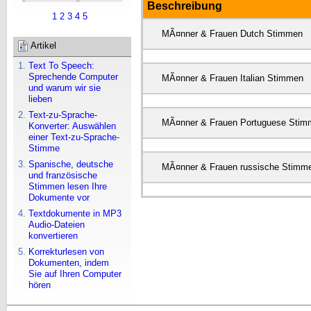
Beschreibung
1
2
3
4
5
MÃ¤nner & Frauen Dutch Stimmen
Artikel
Text To Speech:
Sprechende Computer
MÃ¤nner & Frauen Italian Stimmen
und warum wir sie
lieben
Text-zu-Sprache-
MÃ¤nner & Frauen Portuguese Stim
Konverter: Auswählen
einer Text-zu-Sprache-
Stimme
Spanische, deutsche
MÃ¤nner & Frauen russische Stimm
und französische
Stimmen lesen Ihre
Dokumente vor
Textdokumente in MP3
Audio-Dateien
konvertieren
Korrekturlesen von
Dokumenten, indem
Sie auf Ihren Computer
hören