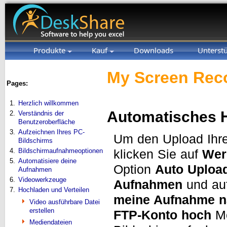
Produkte
Kauf
Downloads
Unterst
My Screen Reco
Pages:
1.
Herzlich willkommen
Automatisches 
2.
Verständnis der
Benutzeroberfläche
3.
Aufzeichnen Ihres PC-
Um den Upload Ihre
Bildschirms
4.
Bildschirmaufnahmeoptionen
klicken Sie auf
Wer
5.
Automatisiere deine
Option
Auto Upload
Aufnahmen
6.
Videowerkzeuge
Aufnahmen
und auf
7.
Hochladen und Verteilen
meine Aufnahme na
Video ausführbare Datei
erstellen
FTP-Konto hoch
Mö
Mediendateien