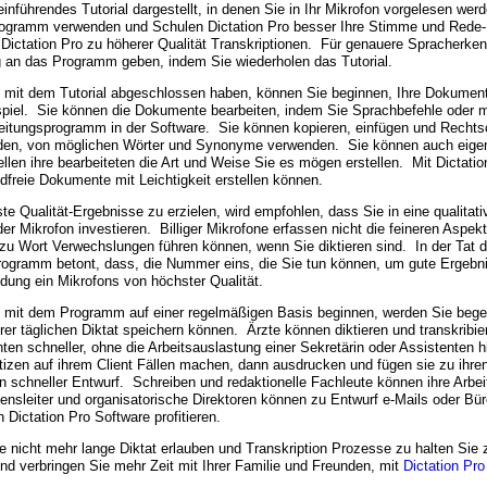
einführendes Tutorial dargestellt, in denen Sie in Ihr Mikrofon vorgelesen wer
rogramm verwenden und Schulen Dictation Pro besser Ihre Stimme und Rede
 Dictation Pro zu höherer Qualität Transkriptionen. Für genauere Spracherke
 an das Programm geben, indem Sie wiederholen das Tutorial.
 mit dem Tutorial abgeschlossen haben, können Sie beginnen, Ihre Dokument
spiel. Sie können die Dokumente bearbeiten, indem Sie Sprachbefehle oder 
eitungsprogramm in der Software. Sie können kopieren, einfügen und Rechtsc
den, von möglichen Wörter und Synonyme verwenden. Sie können auch eigene
ellen ihre bearbeiteten die Art und Weise Sie es mögen erstellen. Mit Dictatio
dfreie Dokumente mit Leichtigkeit erstellen können.
te Qualität-Ergebnisse zu erzielen, wird empfohlen, dass Sie in eine qualitat
er Mikrofon investieren. Billiger Mikrofone erfassen nicht die feineren Aspe
 zu Wort Verwechslungen führen können, wenn Sie diktieren sind. In der Tat 
rogramm betont, dass, die Nummer eins, die Sie tun können, um gute Ergebnis
dung ein Mikrofons von höchster Qualität.
 mit dem Programm auf einer regelmäßigen Basis beginnen, werden Sie begeist
rer täglichen Diktat speichern können. Ärzte können diktieren und transkribier
nten schneller, ohne die Arbeitsauslastung einer Sekretärin oder Assistenten
izen auf ihrem Client Fällen machen, dann ausdrucken und fügen sie zu ihr
 schneller Entwurf. Schreiben und redaktionelle Fachleute können ihre Arbei
nsleiter und organisatorische Direktoren können zu Entwurf e-Mails oder B
n Dictation Pro Software profitieren.
 nicht mehr lange Diktat erlauben und Transkription Prozesse zu halten Sie 
nd verbringen Sie mehr Zeit mit Ihrer Familie und Freunden, mit
Dictation Pro