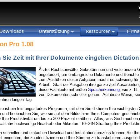
Downloads
Unterstützung
Ressourcen
Firm
ion Pro 1.08
 Sie Zeit mit Ihrer Dokumente eingeben Dictation
Ärzte, Rechtsanwälte, Sekretärinnen und viele andere 
angefordert, um umfangreiche Dokumente und Berichte z
zum Ausführen dieser Aufgaben macht es schwierig für s
Arbeit. Statt der Ausgaben ihre ganze Zeit Ausarbeitu
diese Fachleute mit prüfen
Spracherkennung
, wie z. B.
von Dokumenten schneller gehen. Auf diese Weise, sie
t ihren langen Tag.
Pro ist ein leistungsstarkes Programm, mit dem Sie diktieren Ihre wichtigsten
und beobachten Sie, wie sie auf dem Bildschirm Ihres Computers geschriebe
 Ihre Produktivität um bis zu 300 Prozent erhöhen. Alles, was Sie brauchen 
ualitativ hochwertige Headset oder Mikrofon. BEGIN Straffung Ihrer Produkti
 schnellen und einfachen Download und Installationsprozess können Sie Ihre
t einrichten, die zu identifizieren und Ihre Stimme zu transkribieren ausgebi