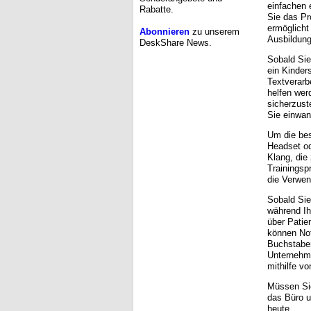
einfachen 
Rabatte.
Sie das P
ermöglicht
Abonnieren
zu unserem
Ausbildung
DeskShare News.
Sobald Sie
ein Kinder
Textverarb
helfen wer
sicherzust
Sie einwan
Um die bes
Headset od
Klang, die
Trainingsp
die Verwen
Sobald Sie
während Ih
über Patie
können Not
Buchstaben
Unternehme
mithilfe vo
Müssen Sie
das Büro u
heute.