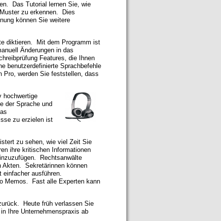
den. Das Tutorial lernen Sie, wie
-Muster zu erkennen. Dies
nnung können Sie weitere
e diktieren. Mit dem Programm ist
manuell Änderungen in das
hreibprüfung Features, die Ihnen
 benutzerdefinierte Sprachbefehle
n Pro, werden Sie feststellen, dass
iv hochwertige
kte der Sprache und
das
se zu erzielen ist
ert zu sehen, wie viel Zeit Sie
en ihre kritischen Informationen
 hinzuzufügen. Rechtsanwälte
en Akten. Sekretärinnen können
t einfacher ausführen.
üro Memos. Fast alle Experten kann
zurück. Heute früh verlassen Sie
in Ihre Unternehmenspraxis ab