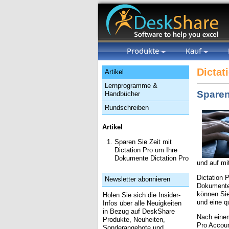
Produkte
Kauf
Dictat
Artikel
Lernprogramme &
Sparen
Handbücher
Rundschreiben
Artikel
Sparen Sie Zeit mit
Dictation Pro um Ihre
Dokumente Dictation Pro
und auf mi
Dictation 
Newsletter abonnieren
Dokumente 
können Sie
Holen Sie sich die Insider-
und eine q
Infos über alle Neuigkeiten
in Bezug auf DeskShare
Nach einem
Produkte, Neuheiten,
Pro Accoun
Sonderangebote und