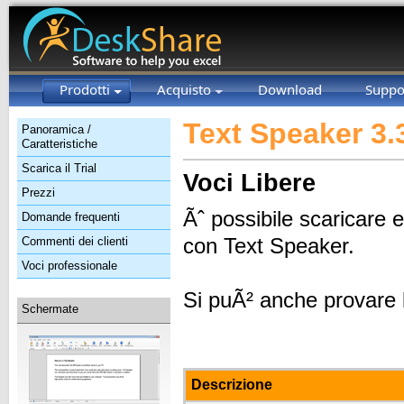
Prodotti
Acquisto
Download
Suppo
Text Speaker 3.
Panoramica /
Caratteristiche
Scarica il Trial
Voci Libere
Prezzi
Ãˆ possibile scaricare 
Domande frequenti
con Text Speaker.
Commenti dei clienti
Voci professionale
Si puÃ² anche provare 
Schermate
Descrizione