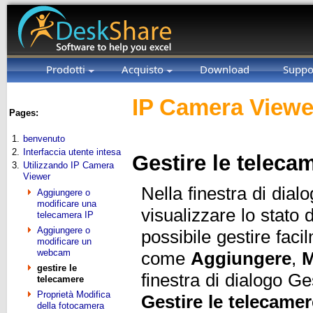
Prodotti
Acquisto
Download
Suppo
IP Camera Viewe
Pages:
1.
benvenuto
2.
Interfaccia utente intesa
Gestire le teleca
3.
Utilizzando IP Camera
Viewer
Nella finestra di dial
Aggiungere o
modificare una
visualizzare lo stato
telecamera IP
Aggiungere o
possibile gestire faci
modificare un
webcam
come
Aggiungere
,
M
gestire le
finestra di dialogo Ge
telecamere
Proprietà Modifica
Gestire le telecamer
della fotocamera