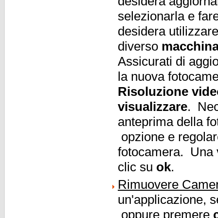
desidera aggiornar
selezionarla e far
desidera utilizzar
diverso
macchina 
Assicurati di aggi
la nuova fotocamer
Risoluzione vid
visualizzare
. Nec
anteprima della f
opzione e regolare
fotocamera. Una v
clic su
ok
.
Rimuovere Camer
un'applicazione, s
oppure premere