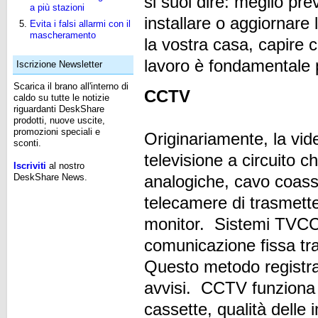
si suol dire: meglio pr
a più stazioni
installare o aggiornare
Evita i falsi allarmi con il
mascheramento
la vostra casa, capire 
lavoro è fondamentale p
Iscrizione Newsletter
Scarica il brano all'interno di
CCTV
caldo su tutte le notizie
riguardanti DeskShare
prodotti, nuove uscite,
promozioni speciali e
Originariamente, la vide
sconti.
televisione a circuito 
Iscriviti
al nostro
DeskShare News.
analogiche, cavo coassi
telecamere di trasmette
monitor. Sistemi TVCC
comunicazione fissa tra 
Questo metodo registra
avvisi. CCTV funziona 
cassette, qualità delle 