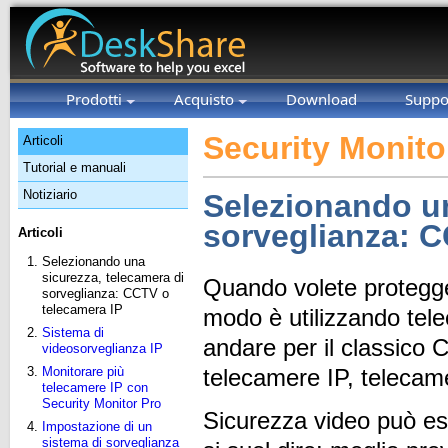
Prodotti
Acquisto
Download
Suppo
Security Monito
Articoli
Tutorial e manuali
Notiziario
Selezionando un
sorveglianza: C
Articoli
Selezionando una
sicurezza, telecamera di
Quando volete protegger
sorveglianza: CCTV o
telecamera IP
modo è utilizzando tel
Sistema di
andare per il classico 
videosorveglianza IP
Monitorare più
telecamere IP, telecam
telecamere IP con
Security Monitor Pro
Sicurezza video può es
Impostazione di un
sistema di sorveglianza