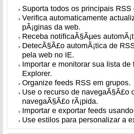
Suporta todos os principais RSS 
Verifica automaticamente actual
pÃ¡ginas da web.
Receba notificaÃ§Ãµes automÃ¡t
DetecÃ§Ã£o automÃ¡tica de RSS
pela web no IE.
Importar e monitorar sua lista de 
Explorer.
Organize feeds RSS em grupos.
Use o recurso de navegaÃ§Ã£o 
navegaÃ§Ã£o rÃ¡pida.
Importar e exportar feeds usand
Use estilos para personalizar a 