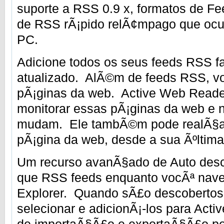
suporte a RSS 0.9 x, formatos de Fe
de RSS rÃ¡pido relÃ¢mpago que oc
PC.
Adicione todos os seus feeds RSS fa
atualizado. AlÃ©m de feeds RSS, 
pÃ¡ginas da web. Active Web Reader
monitorar essas pÃ¡ginas da web e n
mudam. Ele tambÃ©m pode realÃ§a
pÃ¡gina da web, desde a sua Ãºltima 
Um recurso avanÃ§ado de Auto desco
que RSS feeds enquanto vocÃª naveg
Explorer. Quando sÃ£o descobertos
selecionar e adicionÃ¡-los para Act
de importaÃ§Ã£o e exportaÃ§Ã£o per