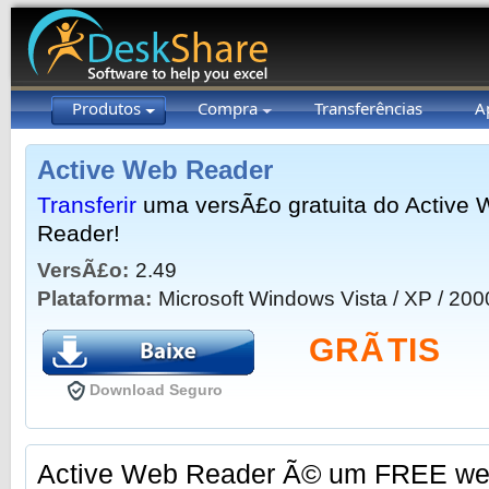
Produtos
Compra
Transferências
A
Active Web Reader
Transferir
uma versÃ£o gratuita do Active
Reader!
VersÃ£o:
2.49
Plataforma:
Microsoft Windows Vista / XP / 200
GRÃTIS
Download Seguro
Active Web Reader Ã© um FREE web