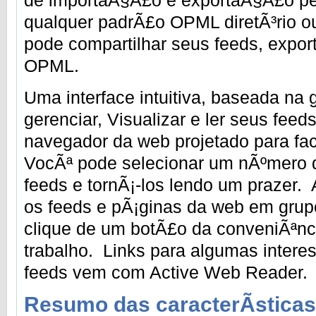
qualquer padrÃ£o OPML diretÃ³rio 
pode compartilhar seus feeds, expor
OPML.
Uma interface intuitiva, baseada na g
gerenciar, Visualizar e ler seus fe
navegador da web projetado para fa
VocÃª pode selecionar um nÃºmero de
feeds e tornÃ¡-los lendo um prazer.
os feeds e pÃ¡ginas da web em grup
clique de um botÃ£o da conveniÃªnc
trabalho. Links para algumas intere
feeds vem com Active Web Reader.
Resumo das caracterÃ­sticas