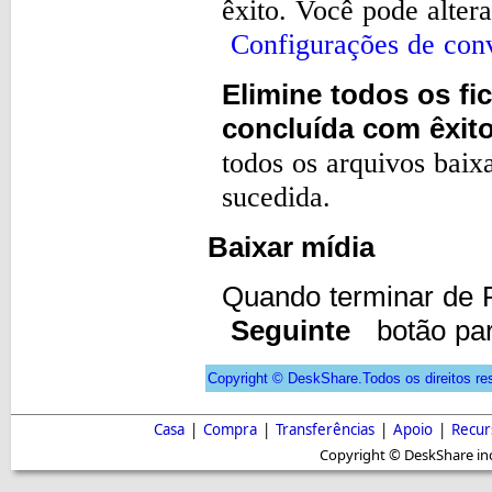
êxito. Você pode alter
Configurações de con
Elimine todos os fi
concluída com êxi
todos os arquivos baix
sucedida.
Baixar mídia
Quando terminar de 
Seguinte
botão par
Copyright © DeskShare.Todos os direitos re
Casa
|
Compra
|
Transferências
|
Apoio
|
Recur
Copyright © DeskShare inc