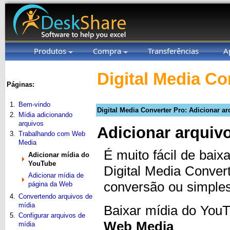
Produtos
Compra
Transferências
A
Digital Media Co
Páginas:
1.
Bem-vindo
Digital Media Converter Pro: Adicionar a
2.
Mídia adicionando
arquivos
Adicionar arquiv
3.
Trabalhando com Web
Media
É muito fácil de bai
Adicionar mídia do
YouTube
Digital Media Conver
Adicionar mídia de
conversão ou simples
página da Web
4.
Convertendo arquivos de
mídia
Baixar mídia do You
5.
Configurar arquivos de
Web Media
mídia