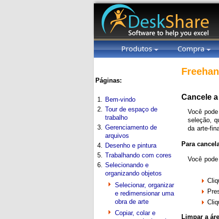
Produtos
Compra
Freehan
Páginas:
Cancele a 
1.
Bem-vindo
2.
Tour de espaço de
Você pode
trabalho
seleção, q
3.
Gerenciamento de
da arte-fina
arquivos
Para cancel
4.
Desenho e pintura
5.
Trabalhando com cores
Você pode 
6.
Selecionando e
organizando objetos
Cli
Selecionar, organizar
Pre
e redimensionar uma
obra de arte
Cliq
Copiar, colar e
Limpar a áre