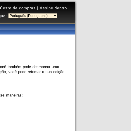
Cesto de compras
|
Assine dentro
gua:
. Você também pode desmarcar uma
eção, você pode retomar a sua edição
tes maneiras: