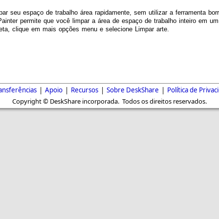
par seu espaço de trabalho área rapidamente, sem utilizar a ferramenta b
ainter permite que você limpar a área de espaço de trabalho inteiro em um
eta, clique em mais opções menu e selecione Limpar arte.
ansferências
|
Apoio
|
Recursos
|
Sobre DeskShare
|
Política de Privac
Copyright © DeskShare incorporada. Todos os direitos reservados.