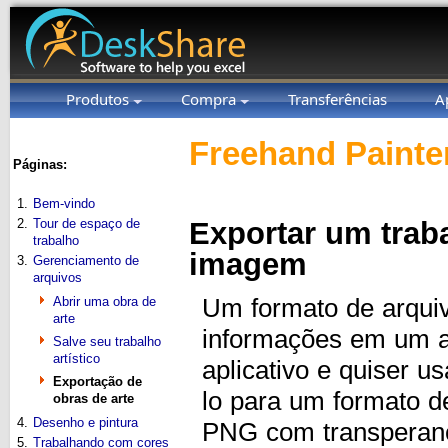
Produtos
Compra
Transferências
A
Freehand Painter
Páginas:
1.
Bem-vindo
2.
Tour de espaço de
Exportar um trab
trabalho
imagem
3.
Gerenciamento de
arquivos
Abrir uma obra de
Um formato de arqui
arte
informações em um a
Salve seu trabalho
artístico
aplicativo e quiser u
Exportação de
lo para um formato d
obras de arte
4.
Desenho e pintura
PNG com transperanc
5.
Trabalhando com cores