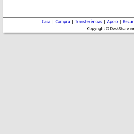
Casa
|
Compra
|
Transferências
|
Apoio
|
Recur
Copyright © DeskShare inc