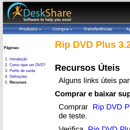
Produtos
Compra
Transferências
A
Rip DVD Plus 3.
Páginas:
1.
Introdução
2.
Como ripar um DVD?
Recursos Úteis
3.
Perfis de saída
4.
Definições
Alguns links úteis pa
5.
Recursos
Comprar e baixar su
Comprar
Rip DVD P
de teste.
Verifica
Rip DVD Pl