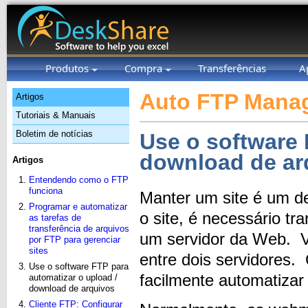
Produtos
Compra
Transferências
A
Auto FTP Manag
Artigos
Tutoriais & Manuais
Boletim de notícias
Use o software 
download de ar
Artigos
Entendendo como o FTP
funciona
Manter um site é um d
Programar e automatizar
o site, é necessário t
as tarefas de
transferência de arquivos
um servidor da Web. V
por FTP para gerenciar
sites
entre dois servidores
Use o software FTP para
facilmente automatiza
automatizar o upload /
download de arquivos
Cliente FTP: Configurar