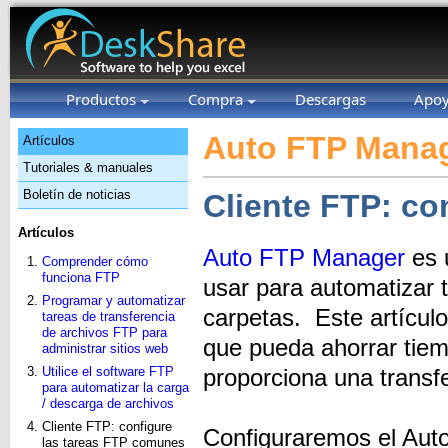
Productos
Compra
Descargas
Apo
Auto FTP Manag
Artículos
Tutoriales & manuales
Boletín de noticias
Cliente FTP: co
Artículos
Auto FTP Manager
es 
Comprender cómo
funciona FTP
usar para automatizar t
Programar y automatizar
carpetas. Este artícul
tareas de transferencia
de archivos FTP para
que pueda ahorrar tiem
administrar sitios web
Utilice el software FTP
proporciona una transf
para automatizar la carga
/ descarga de archivos
Cliente FTP: configure
Configuraremos el Au
las tareas FTP comunes