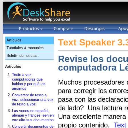
Productos
Compra
Descargas
Apo
Text Speaker 3.
Artículos
Tutoriales & manuales
Boletín de noticias
Revise los doc
computadora L
Artículos
Texto a voz:
computadoras que
Muchos procesadores de
hablan y por qué los
amamos
para corregir los erro
Conversor de texto a
pasa con las declaraci
voz: seleccionar una voz
de texto a voz
de lado? Una lectura r
Las voces en español,
Una excelente manera 
alemán y francés leen en
voz alta sus documentos
propio contenido.
Text
Convertir documentos de