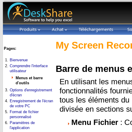
Produits
Achat
Téléchargements
So
My Screen Recor
Pages:
1.
Bienvenue
2.
Comprendre l'interface
Barre de menus et
utilisateur
Menus et barre
En utilisant les menu
d'outils
fonctionnalités fourni
3.
Options d'enregistrement
d'écran
tous les éléments du
4.
Enregistrement de l'écran
de votre PC
divisée en sections s
5.
Format de fichier
personnalisé
Menu Fichier
: C
6.
Paramètres de
l'application