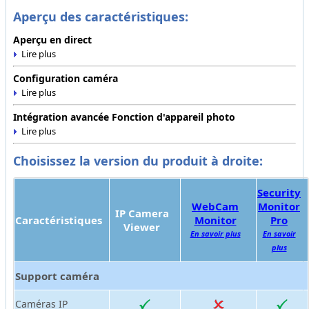
Aperçu des caractéristiques:
Aperçu en direct
Configuration caméra
Intégration avancée Fonction d'appareil photo
Choisissez la version du produit à droite:
Security
WebCam
Monitor
IP Camera
Caractéristiques
Monitor
Pro
Viewer
En savoir plus
En savoir
plus
Support caméra
Caméras IP