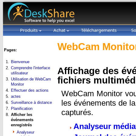
Produits
Achat
Téléchargements
So
WebCam Monitor
Pages:
1.
Bienvenue
2.
Comprendre l'interface
Affichage des év
utilisateur
fichiers multiméd
3.
Utilisation de WebCam
Monitor
4.
Effectuer des actions
WebCam Monitor vous 
5.
actes
les événements de la
6.
Surveillance à distance
7.
Planification
capturés.
8.
Afficher les
événements
Analyseur média
enregistrés
Analyseur