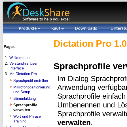
Produkte
Kauf
Downloads
Unterst
Dictation Pro 1.
Pages:
1.
Willkommen
2.
Verständnis User
Sprachprofile ve
Interface
3.
Mit Dictation Pro
Im Dialog Sprachprofi
Sprachprofil erstellen
Anwendung verfügbar
Mikrofonpositionierung
und Setup
Sprachprofile einfach
Stimmbildung
Umbenennen und Lösc
Sprachprofile
verwalten
Sprachprofile verwal
Wort und Phrase
verwalten
.
Training