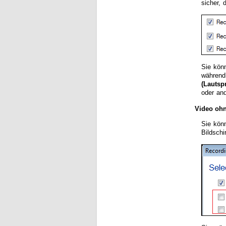
sicher, 
Sie kön
während
(Lautsp
oder an
Video oh
Sie kön
Bildschi