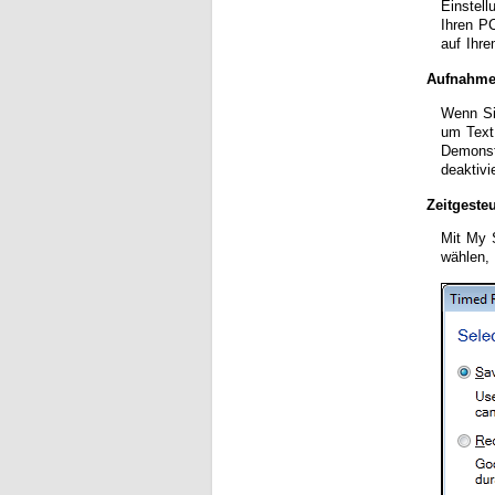
Einstel
Ihren P
auf Ihr
Aufnahme
Wenn Si
um Text 
Demonst
deaktiv
Zeitgeste
Mit My 
wählen,