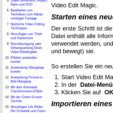
Video Dimension, Aspect
Video Edit Magic.
Ratio-und DVD -
Bearbeiten von
Techniken zum Abbau
Starten eines ne
unnötiger Footage
Nützliche Video Editing
Der erste Schritt ist di
Techniques
Hinzufügen von Titeln
Datei enthält alle Info
und Impressum
verwendet werden, und 
Beschleunigung oder
Verlangsamung Down
und bewegt) sie.
Video-Wiedergabe
Effekte anwenden
korrekt
So erstellen Sie ein n
Anwendung Übergänge
korrekt
Start Video Edit Ma
Anwendung Picture-in-
Bild-Übergang
In der
Datei-Menü
Mit dem Animated
Klicken Sie auf
O
Transformieren-Effekt
Mit der Green-Screen-
Technik
Importieren eines
Hinzufügen Life Bilder:
Die Schwenk-und Zoom-