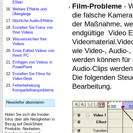
Effekt
Film-Probleme
- W
Weitere Effekte und
die falsche Kamer
Übergänge
Nützliche Audio-Effekte
der Maßnahme, werde
Erstellen Sie Fotos von
endgültige Video E
Ihrer Videos
Wasserzeichen Ihre
Videomaterial.Vide
Videos
wie Video-, Audio-,
Erste Edited Videos von
Ihrem PC
werden können für 
Einfügen von Videos in
Audio-Clips werden
PowerPoint
Erstellen Sie Filme für
Die folgenden Steu
Video-Desk
Bearbeitung.
Fehlerbehebung
Kompatibilitätsprobleme
Newsletter abonnieren
Holen Sie sich die Insider-
Infos über alle Neuigkeiten in
Bezug auf DeskShare
Produkte, Neuheiten,