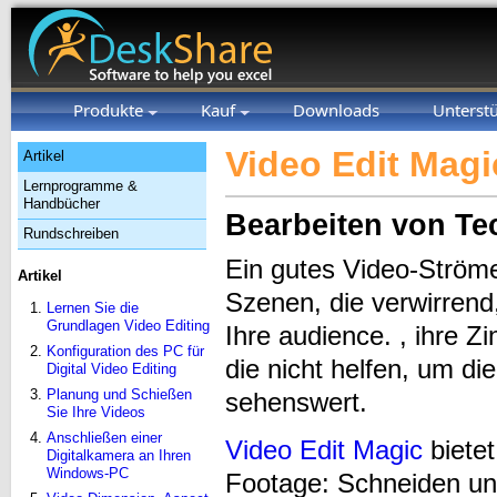
Produkte
Kauf
Downloads
Unterst
Video Edit Magi
Artikel
Lernprogramme &
Handbücher
Bearbeiten von Te
Rundschreiben
Ein gutes Video-Ströme
Artikel
Szenen, die verwirrend,
Lernen Sie die
Grundlagen Video Editing
Ihre audience. , ihre 
Konfiguration des PC für
die nicht helfen, um d
Digital Video Editing
Planung und Schießen
sehenswert.
Sie Ihre Videos
Anschließen einer
Video Edit Magic
bietet
Digitalkamera an Ihren
Windows-PC
Footage: Schneiden un