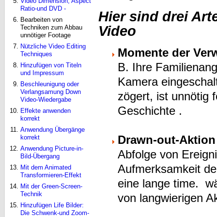
Video Dimension, Aspect
Ratio-und DVD -
Hier sind drei Ar
Bearbeiten von
Video
Techniken zum Abbau
unnötiger Footage
Nützliche Video Editing
Momente der Ver
Techniques
B. Ihre Familienang
Hinzufügen von Titeln
und Impressum
Kamera eingeschalte
Beschleunigung oder
Verlangsamung Down
zögert, ist unnötig
Video-Wiedergabe
Geschichte .
Effekte anwenden
korrekt
Anwendung Übergänge
Drawn-out-Aktion
korrekt
Anwendung Picture-in-
Abfolge von Ereigni
Bild-Übergang
Aufmerksamkeit der
Mit dem Animated
Transformieren-Effekt
eine lange time. w
Mit der Green-Screen-
Technik
von langwierigen A
Hinzufügen Life Bilder:
Die Schwenk-und Zoom-