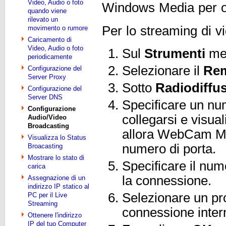
Video, Audio o foto
Windows Media per off
quando viene
rilevato un
Per lo streaming di v
movimento o rumore
Caricamento di
Video, Audio o foto
Sul
Strumenti
men
periodicamente
Selezionare il
Re
Configurazione del
Server Proxy
Sotto
Radiodiffu
Configurazione del
Server DNS
Specificare un num
Configurazione
collegarsi e visual
Audio/Video
Broadcasting
allora WebCam Mo
Visualizza lo Status
numero di porta.
Broacasting
Mostrare lo stato di
Specificare il nu
carica
la connessione.
Assegnazione di un
indirizzo IP statico al
Selezionare un pro
PC per il Live
Streaming
connessione intern
Ottenere l'indirizzo
IP del tuo Computer