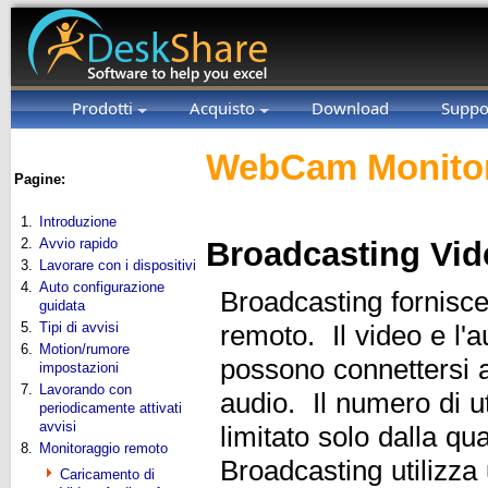
Prodotti
Acquisto
Download
Suppo
WebCam Monitor
Pagine:
1.
Introduzione
2.
Avvio rapido
Broadcasting Vid
3.
Lavorare con i dispositivi
4.
Auto configurazione
Broadcasting fornisce 
guidata
5.
Tipi di avvisi
remoto. Il video e l'a
6.
Motion/rumore
possono connettersi a
impostazioni
7.
Lavorando con
audio. Il numero di u
periodicamente attivati
avvisi
limitato solo dalla qu
8.
Monitoraggio remoto
Broadcasting utilizza
Caricamento di