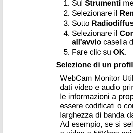
Sul
Strumenti
men
Selezionare il
Re
Sotto
Radiodiffu
Selezionare il
Com
all'avvio
casella d
Fare clic su
OK
.
Selezione di un profi
WebCam Monitor Utiliz
dati video e audio pr
le informazioni a pro
essere codificati o c
larghezza di banda da
Ad esempio, se si sele