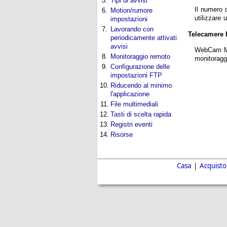
5.
Tipi di avvisi
Il numero 
6.
Motion/rumore
utilizzare
impostazioni
7.
Lavorando con
Telecamere 
periodicamente attivati
avvisi
WebCam Mon
8.
Monitoraggio remoto
monitoraggi
9.
Configurazione delle
impostazioni FTP
10.
Riducendo al minimo
l'applicazione
11.
File multimediali
12.
Tasti di scelta rapida
13.
Registri eventi
14.
Risorse
Casa
|
Acquisto