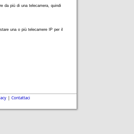
re da più di una telecamera, quindi
tare una o più telecamere IP per il
vacy
|
Contattaci