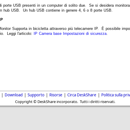
di porte USB presenti in un computer di solito due. Se si desidera monitora
 un hub USB. Un hub USB contiene in genere 4, 6 o 8 porte USB.
IP
itor Supporta in bicicletta attraverso più telecamere IP. È possibile impos
o. Leggi l'articolo:
IP Camera base Impostazioni di sicurezza
.
|
Download
|
Supporto
|
Risorse
|
Circa DeskShare
|
Politica sulla pri
Copyright © DeskShare incorporato. Tutti i diritti riservati.