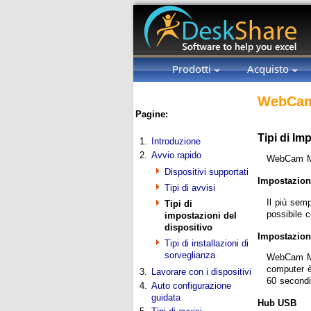
Prodotti
Acquisto
WebCam
Pagine:
Tipi di Im
1.
Introduzione
2.
Avvio rapido
WebCam Mon
Dispositivi supportati
Impostazion
Tipi di avvisi
Il più semp
Tipi di
possibile 
impostazioni del
dispositivo
Impostazione
Tipi di installazioni di
sorveglianza
WebCam Mon
computer è
3.
Lavorare con i dispositivi
60 secondi
4.
Auto configurazione
guidata
Hub USB