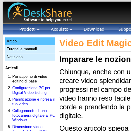
Prodotti
Acquisto
Download
Suppo
Video Edit Magic
Articoli
Tutorial e manuali
Notiziario
Imparare le nozion
Articoli
Chiunque, anche con u
Per saperne di video
creare video splendid
editing di base
progressi nel campo del
Configurazione PC per
Digital Video Editing
video hanno reso facile
Pianificazione e ripresa il
tuo video
corde e prendendo la p
Collegamento di una
digitale.
fotocamera digitale al PC
Windows
Questo articolo spiega l
Dimensione video,