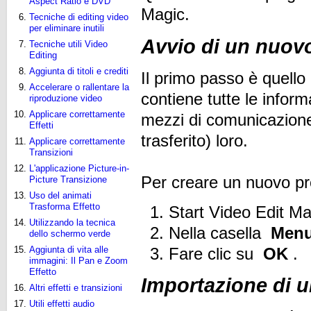
Aspect Ratio e DVD
Magic.
Tecniche di editing video
per eliminare inutili
Avvio di un nuov
Tecniche utili Video
Editing
Aggiunta di titoli e crediti
Il primo passo è quello
Accelerare o rallentare la
contiene tutte le informa
riproduzione video
Applicare correttamente
mezzi di comunicazione,
Effetti
trasferito) loro.
Applicare correttamente
Transizioni
L'applicazione Picture-in-
Per creare un nuovo pr
Picture Transizione
Uso del animati
Trasforma Effetto
Start Video Edit Ma
Utilizzando la tecnica
Nella casella
Menu
dello schermo verde
Fare clic su
OK
.
Aggiunta di vita alle
immagini: Il Pan e Zoom
Effetto
Importazione di u
Altri effetti e transizioni
Utili effetti audio