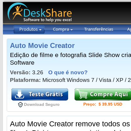
Produtos
Compra
Transferências
A
Auto Movie Creator
Edição de filme e fotografia Slide Show cri
Software
Versão:
3.26
O que é novo?
Plataforma:
Microsoft Windows 7 / Vista / XP / 
Preço: $ 39.95 USD
Download Seguro
Auto Movie Creator remove todos os