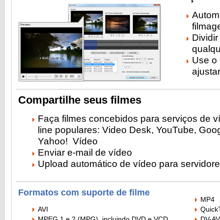
Automa
filmag
Dividi
qualqu
Use o 
ajusta
Compartilhe seus filmes
Faça filmes concebidos para serviços de v
line populares: Video Desk, YouTube, Goog
Yahoo! Vídeo
Enviar e-mail de vídeo
Upload automático de vídeo para servidor
Formatos com suporte de filme
MP4
AVI
Quick
MPEG 1 e 2 (MPG), incluindo DVD e VCD
DV-AV