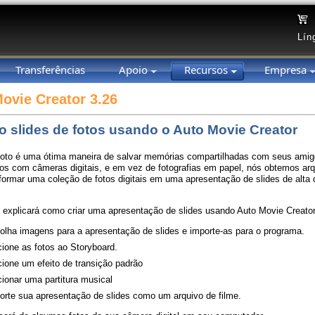
Lín
Transferências
Apoio
Recursos
Empresa
ovie Creator 3.26
o slides de fotos usando o Auto Movie Creator
foto é uma ótima maneira de salvar memórias compartilhadas com seus amigo
otos com câmeras digitais, e em vez de fotografias em papel, nós obtemos arq
formar uma coleção de fotos digitais em uma apresentação de slides de alta
o explicará como criar uma apresentação de slides usando Auto Movie Creato
olha imagens para a apresentação de slides e importe-as para o programa.
cione as fotos ao Storyboard.
cione um efeito de transição padrão
cionar uma partitura musical
orte sua apresentação de slides como um arquivo de filme.