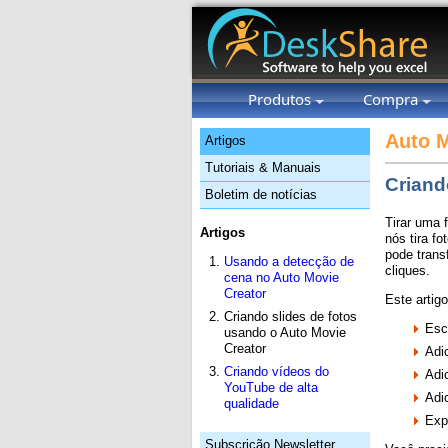
Produtos
Compra
Auto M
Artigos
Tutoriais & Manuais
Criand
Boletim de notícias
Tirar uma 
Artigos
nós tira f
pode trans
Usando a detecção de
cliques.
cena no Auto Movie
Creator
Este artig
Criando slides de fotos
Esc
usando o Auto Movie
Creator
Adi
Criando vídeos do
Adi
YouTube de alta
Adi
qualidade
Exp
Subscrição Newsletter