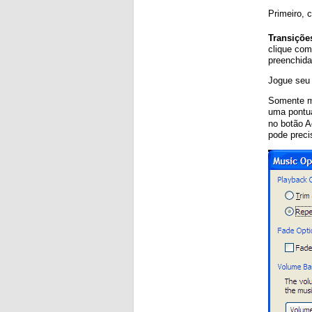
Primeiro, 
Transiçõe
clique com
preenchid
Jogue seu
Somente ma
uma pontua
no botão A
pode preci