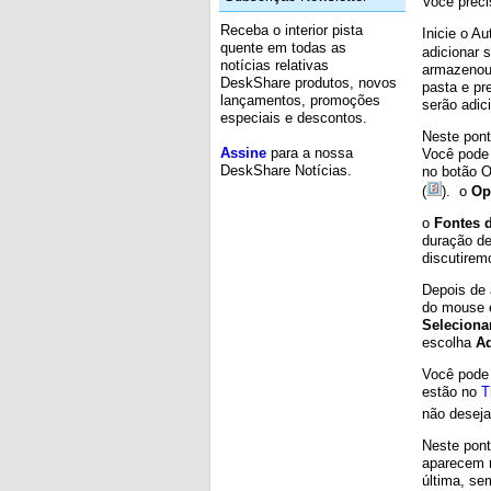
Você preci
Receba o interior pista
Inicie o A
quente em todas as
adicionar 
notícias relativas
armazenou 
DeskShare produtos, novos
pasta e pr
lançamentos, promoções
serão adic
especiais e descontos.
Neste pont
Assine
para a nossa
Você pode 
DeskShare Notícias.
no botão O
(
). o
O
o
Fontes 
duração de
discutirem
Depois de 
do mouse e
Seleciona
escolha
Ad
Você pode 
estão no
T
não deseja
Neste pont
aparecem 
última, se