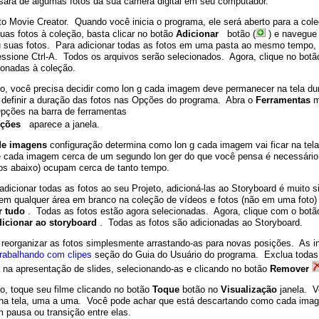
sará de algumas fotos da sua câmera digital em seu computador.
uto Movie Creator. Quando você inicia o programa, ele será aberto para a co
suas fotos à coleção, basta clicar no botão
Adicionar
botão (
) e navegue 
suas fotos. Para adicionar todas as fotos em uma pasta ao mesmo tempo, 
essione Ctrl-A. Todos os arquivos serão selecionados. Agora, clique no bot
ionadas à coleção.
o, você precisa decidir como lon g cada imagem deve permanecer na tela du
definir a duração das fotos nas Opções do programa. Abra o
Ferramentas
m
pções na barra de ferramentas
pções
aparece a janela.
de imagens
configuração determina como lon g cada imagem vai ficar na tela.
 cada imagem cerca de um segundo lon ger do que você pensa é necessário,
os abaixo) ocupam cerca de tanto tempo.
adicionar todas as fotos ao seu Projeto, adicioná-las ao Storyboard é muito s
m qualquer área em branco na coleção de vídeos e fotos (não em uma foto) e
r tudo
. Todas as fotos estão agora selecionadas. Agora, clique com o bot
icionar ao storyboard
. Todas as fotos são adicionadas ao Storyboard.
reorganizar as fotos simplesmente arrastando-as para novas posições. As in
rabalhando com clipes
seção do Guia do Usuário do programa. Exclua todas
 na apresentação de slides, selecionando-as e clicando no botão
Remover
o, toque seu filme clicando no botão
Toque
botão no
Visualização
janela. V
na tela, uma a uma. Você pode achar que está descartando como cada image
m pausa ou transição entre elas.