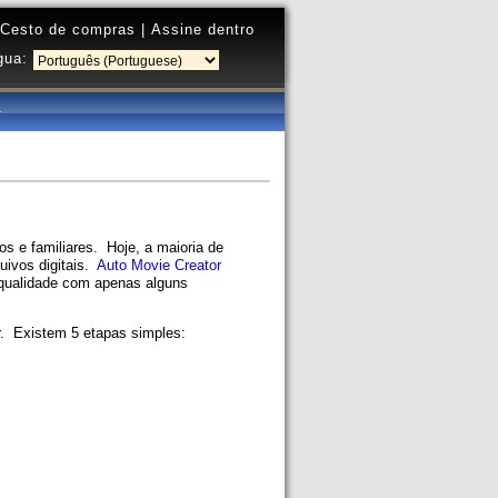
Cesto de compras
|
Assine dentro
gua:
s e familiares. Hoje, a maioria de
uivos digitais.
Auto Movie Creator
 qualidade com apenas alguns
r. Existem 5 etapas simples: