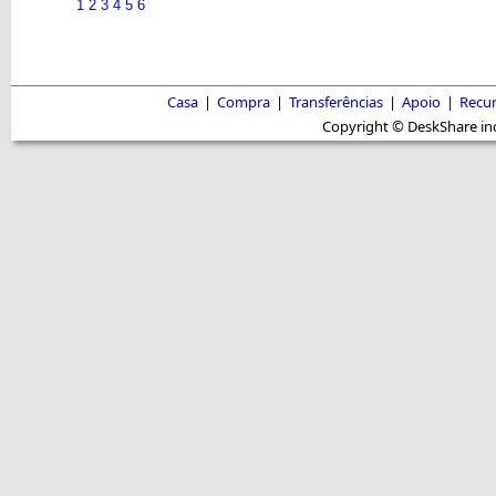
1
2
3
4
5
6
Casa
|
Compra
|
Transferências
|
Apoio
|
Recu
Copyright © DeskShare inc