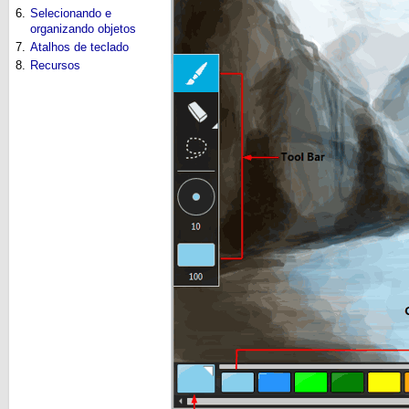
6.
Selecionando e
organizando objetos
7.
Atalhos de teclado
8.
Recursos