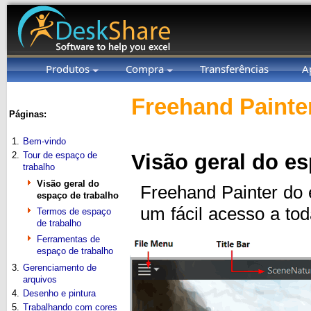
Produtos
Compra
Transferências
A
Freehand Painter
Páginas:
1.
Bem-vindo
2.
Tour de espaço de
Visão geral do e
trabalho
Visão geral do
Freehand Painter do 
espaço de trabalho
um fácil acesso a tod
Termos de espaço
de trabalho
Ferramentas de
espaço de trabalho
3.
Gerenciamento de
arquivos
4.
Desenho e pintura
5.
Trabalhando com cores