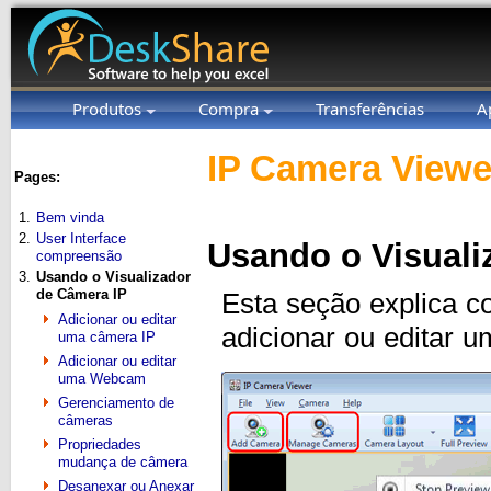
Produtos
Compra
Transferências
A
IP Camera Viewe
Pages:
1.
Bem vinda
2.
User Interface
Usando o Visuali
compreensão
3.
Usando o Visualizador
de Câmera IP
Esta seção explica 
Adicionar ou editar
adicionar ou editar 
uma câmera IP
Adicionar ou editar
uma Webcam
Gerenciamento de
câmeras
Propriedades
mudança de câmera
Desanexar ou Anexar