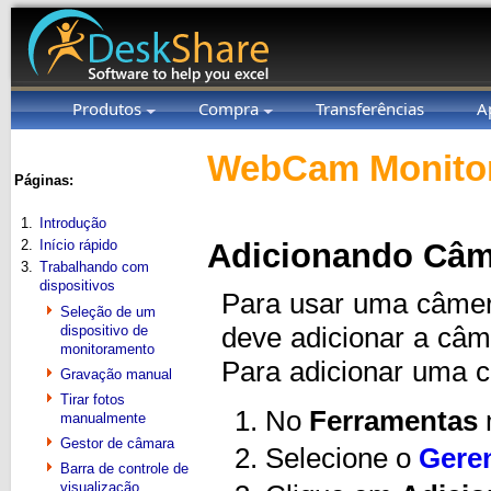
Produtos
Compra
Transferências
A
WebCam Monitor
Páginas:
1.
Introdução
2.
Início rápido
Adicionando Câm
3.
Trabalhando com
dispositivos
Para usar uma câmer
Seleção de um
dispositivo de
deve adicionar a câm
monitoramento
Para adicionar uma 
Gravação manual
Tirar fotos
No
Ferramentas
manualmente
Gestor de câmara
Selecione o
Gere
Barra de controle de
visualização