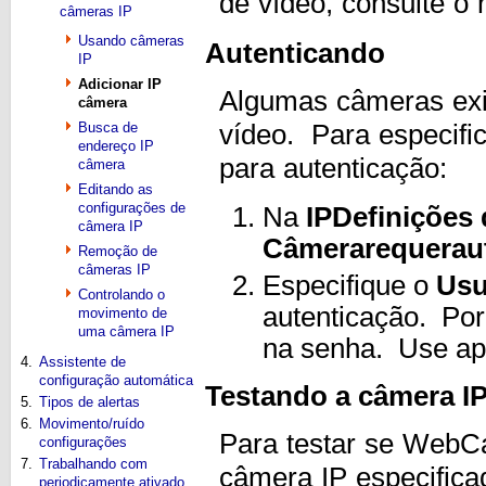
de vídeo, consulte o
câmeras IP
Usando câmeras
Autenticando
IP
Adicionar IP
Algumas câmeras exig
câmera
Busca de
vídeo. Para especifi
endereço IP
para autenticação:
câmera
Editando as
configurações de
Na
IP
Definições
câmera IP
Câmera
requer
au
Remoção de
câmeras IP
Especifique o
Usu
Controlando o
autenticação. Por 
movimento de
uma câmera IP
na senha. Use ap
4.
Assistente de
configuração automática
Testando a câmera I
5.
Tipos de alertas
6.
Movimento/ruído
Para testar se WebC
configurações
7.
Trabalhando com
câmera IP especifica
periodicamente ativado