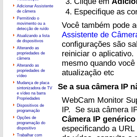
Clique em
Adicio
Adicionar Assistente
Especifique as co
de câmera
Permitindo o
Você também pode ad
movimento ou a
detecção de ruído
Assistente de Câmer
Atualizando a lista
de dispositivos
configurações são sa
Alterando as
reiniciar o aplicativ
propriedades de
câmera
mesmo quando você r
Alterando as
atualização etc
propriedades de
vídeo
Mudança de placa
Se a sua câmera IP nã
sintonizadora de TV
e vídeo na barra
WebCam Monitor Supo
Propriedades
Dispositivos de
IP. Se sua câmera IP 
programação
Câmera IP genérico
Opções de
programação do
especificando a URL
dispositivo
Trabalhar com