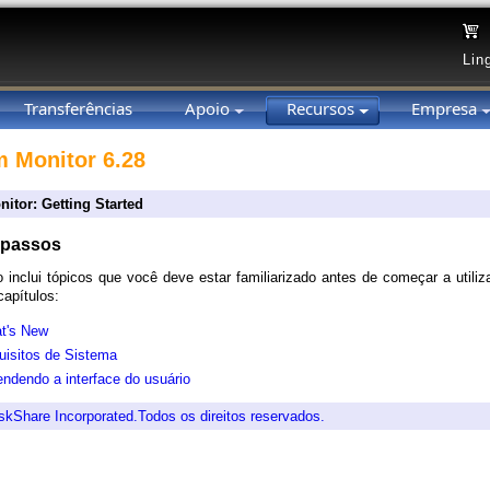
Lin
Transferências
Apoio
Recursos
Empresa
 Monitor 6.28
tor: Getting Started
 passos
 inclui tópicos que você deve estar familiarizado antes de começar a utili
capítulos:
t's New
uisitos de Sistema
ndendo a interface do usuário
skShare Incorporated.Todos os direitos reservados.