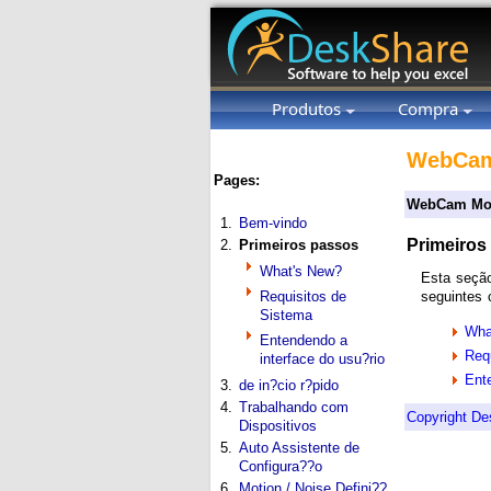
Produtos
Compra
WebCam
Pages:
WebCam Moni
1.
Bem-vindo
Primeiros
2.
Primeiros passos
What's New?
Esta seção
Requisitos de
seguintes 
Sistema
Wha
Entendendo a
Req
interface do usu?rio
Ente
3.
de in?cio r?pido
4.
Trabalhando com
Copyright De
Dispositivos
5.
Auto Assistente de
Configura??o
6.
Motion / Noise Defini??