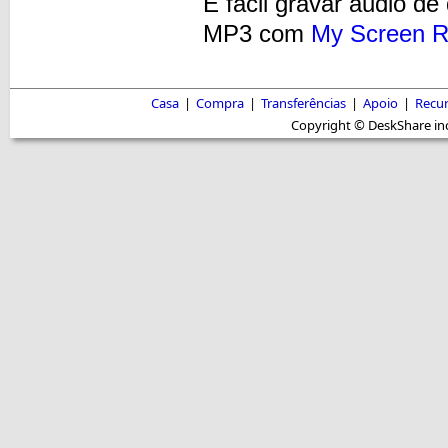
É fácil gravar áudio de
MP3 com
My Screen R
Casa
|
Compra
|
Transferências
|
Apoio
|
Recu
Copyright © DeskShare inc