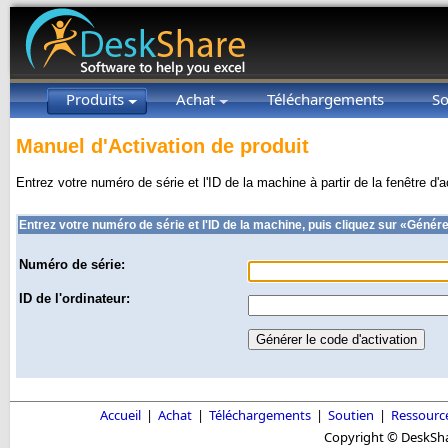
Produits
Achat
Téléchargements
So
Manuel d'Activation de produit
Entrez votre numéro de série et l'ID de la machine à partir de la fenêtre d
Entrez votre numéro de série et l'ID de la machine, puis cliquez sur «Génére
Numéro de série:
ID de l'ordinateur:
Accueil
|
Achat
|
Téléchargements
|
Soutien
|
Ressourc
Copyright © DeskShar