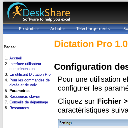
Produits
Achat
Téléchargements
So
Dictation Pro 1.
Pages:
1.
Accueil
2.
Interface utilisateur
Configuration des
compréhension
3.
En utilisant Dictation Pro
Pour une utilisation
4.
Pour les commandes de
dictée et de voix
configurer les paramè
5.
Paramètres
6.
Raccourcis clavier
Cliquez sur
Fichier 
7.
Conseils de dépannage
8.
Ressources
caractéristiques suiv