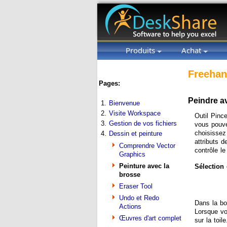
Produits
Achat
Freehan
Pages:
Peindre av
1.
Bienvenue
2.
Visite Workspace
Outil Pinc
3.
Gestion de vos fichiers
vous pouve
choisissez
4.
Dessin et peinture
attributs 
Comprendre Vector
contrôle le
Graphics
Peinture avec la
Sélection 
brosse
Eraser Tool
Undo et Redo
Dans la boî
Actions
Lorsque vou
Œuvres d'art complet
sur la toile