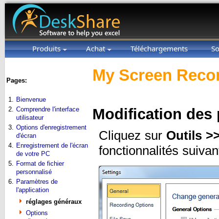
Produits
Achat
Téléchargements
So
My Screen Recor
Pages:
1.
Bienvenue
2.
Comprendre l'interface
Modification des
utilisateur
3.
Options d'enregistrement
Cliquez sur
Outils >
d'écran
4.
Enregistrement de l'écran
fonctionnalités suivan
de votre PC
5.
Format de fichier
personnalisé
6.
Paramètres de
l'application
réglages généraux
Options