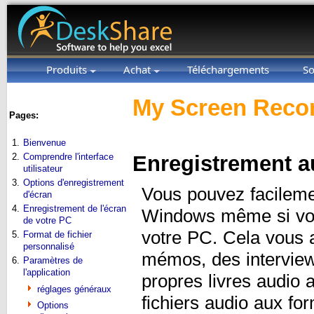
Produits
Achat
Téléchargements
So
My Screen Recor
Pages:
1.
Bienvenue
2.
Comprendre l'interface
Enregistrement a
utilisateur
3.
Options d'enregistrement
Vous pouvez facileme
d'écran
4.
Enregistrement de l'écran
Windows même si vous
de votre PC
votre PC. Cela vous a
5.
Format de fichier
personnalisé
mémos, des interviews
6.
Paramètres de
l'application
propres livres audio 
réglages généraux
fichiers audio aux f
Options