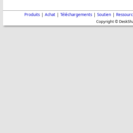
Produits
|
Achat
|
Téléchargements
|
Soutien
|
Ressourc
Copyright © DeskShar