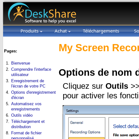
Produits
Achat
Téléchargements
So
My Screen Recor
Pages:
1.
Bienvenue
2.
Comprendre l'interface
Options de nom d
utilisateur
3.
Enregistrement de
Cliquez sur
Outils
>
l'écran de votre PC
4.
Options d'enregistrement
pour activer les fonct
d'écran
5.
Automatisez vos
enregistrements
6.
Outils vidéo
7.
Téléchargement et
distribution
8.
Format de fichier
personnalisé