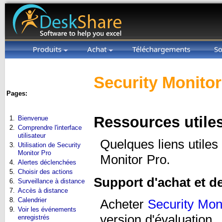
Produits
Achat
Téléchargements
So
Security Monitor
Pages:
Ressources utile
1.
Bienvenue
2.
Comprendre l'interface
utilisateur
Quelques liens utiles 
3.
Utilisation de Security
Monitor Pro
Monitor Pro.
4.
Alertes déclenchées
5.
Choisir des actions
Support d'achat et d
6.
Surveillance à distance
7.
Accès à distance
8.
Calendrier
Acheter
Security Mon
9.
Voir les événements
version d'évaluation.
enregistrés