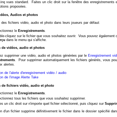
cinq vues standard. Faites un clic droit sur la fenêtre des enregistrements 
ptions proposées.
idéos, Audios et photos
 des fichiers vidéo, audio et photo dans leurs joueurs par défaut:
ectionnez le
Enregistrements
.
le-cliquez sur le fichier que vous souhaitez ouvrir. Vous pouvez également cli
rçu
dans le menu qui s'affiche.
 de vidéos, audio et photos
z supprimer une vidéo, audio et photos générées par le
Enregistrement vid
strements
. Pour supprimer automatiquement les fichiers générés, vous pouv
x alertes.
on de l'alerte d'enregistrement vidéo / audio
ion de l'image Alerte Take
de fichiers vidéo, audio et photo
ectionnez le
Enregistrements
.
ctionnez tous les fichiers que vous souhaitez supprimer.
es un clic droit sur n'importe quel fichier sélectionné, puis cliquez sur
Suppri
n d'un fichier supprime définitivement le fichier dans le dossier spécifié da