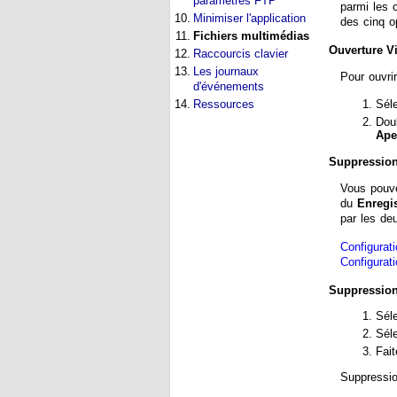
paramètres FTP
parmi les 
10.
Minimiser l'application
des cinq o
11.
Fichiers multimédias
Ouverture V
12.
Raccourcis clavier
13.
Les journaux
Pour ouvrir
d'événements
14.
Ressources
Sél
Doub
Ape
Suppression
Vous pouve
du
Enregi
par les deu
Configurati
Configurat
Suppression 
Sél
Séle
Fait
Suppressio