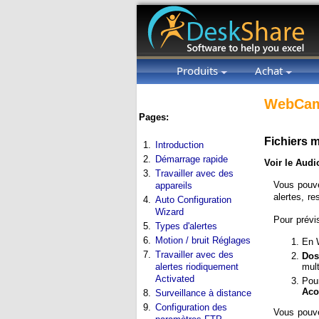
Produits
Achat
WebCam
Pages:
Fichiers 
1.
Introduction
2.
Démarrage rapide
Voir le Audi
3.
Travailler avec des
Vous pouve
appareils
alertes, r
4.
Auto Configuration
Wizard
Pour prévis
5.
Types d'alertes
6.
Motion / bruit Réglages
En 
7.
Travailler avec des
Dos
mul
alertes riodiquement
Activated
Pour
Aco
8.
Surveillance à distance
9.
Configuration des
Vous pouve