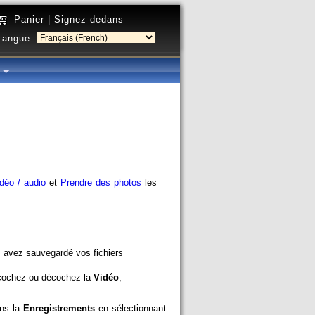
Panier
|
Signez dedans
Langue:
é
déo / audio
et
Prendre des photos
les
s avez sauvegardé vos fichiers
, cochez ou décochez la
Vidéo
,
ans la
Enregistrements
en sélectionnant