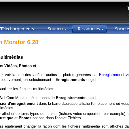
Téléchargements
Soutien
Ressources
Sociét
 Monitor 6.28
multimédias
os Vidéos, Photos et
z voir la liste des vidéos, audios et photos générées par
Enregistrement vi
espectivement, en sélectionnant l'
Enregistrements
onglet.
ualiser les fichiers multimédias:
WebCam Monitor, sélectionnez le
Enregistrements
onglet.
sier d'enregistrement
dans la barre d'adresse affiche l'emplacement où vou
timédias.
 afficher certains types de fichiers (fichiers vidéo uniquement par exemple)
ustique
et
Photos
options dans l'onglet Fichiers.
z également changer la façon dont les fichiers multimédia sont affichés d