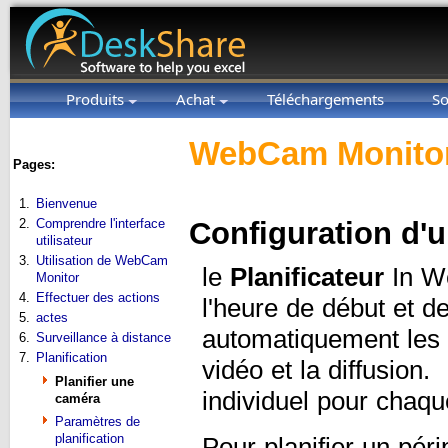
Produits
Achat
Téléchargements
So
WebCam Monitor
Pages:
1.
Bienvenue
2.
Comprendre l'interface
Configuration d'
utilisateur
3.
Utilisation de WebCam
le
Planificateur
In We
Monitor
4.
Effectuer des actions
l'heure de début et d
5.
actes
automatiquement les a
6.
Surveillance à distance
7.
Planification
vidéo et la diffusion
Planifier une
individuel pour chaq
caméra
Paramètres de
planification
Pour planifier un pér