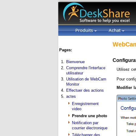
Produits
Achat
WebCam
Pages:
Configura
1.
Bienvenue
2.
Comprendre l'interface
Utilisez c
utilisateur
3.
Utilisation de WebCam
Pour confi
Monitor
Modifier 
4.
Effectuer des actions
5.
actes
Enregistrement
video
Prendre une photo
Notification par
courrier électronique
Télécharger des