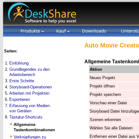
Produkte
Kauf
Downloads
Unterst
Auto Movie Creato
Seiten:
Allgemeine Tastenkom
1.
Einführung
2.
Grundlegendes zu den
Aktion
Arbeitsbereich
Neues Projekt
3.
Erste Schritte
Projekt öffnen
4.
Storyboard-Operationen
5.
Arbeiten mit Projekten
Projekt speichern
6.
Exportieren
Vorschau einer Datei
7.
Erfassung von Medien
von Geräten
Storyboard Datei hinzufüge
8.
Tastatur-Shortcuts
Szenen erkennen
Allgemeine
Wählen Sie alle Dateien
Tastenkombinationen
Entfernen einer Datei aus 
Verknüpfungen zu