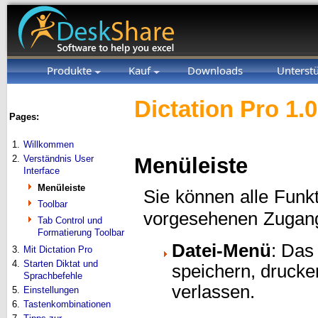
Produkte
Kauf
Downloads
Unterst
Dictation Pro 1.
Pages:
1.
Willkommen
2.
Verständnis User
Menüleiste
Interface
Menüleiste
Sie können alle Funk
Toolbar
vorgesehenen Zuga
Tab Control und
Formatierung Toolbar
Datei-Menü
: Das
3.
Mit Dictation Pro
4.
Starten Diktat und
speichern, druck
Sprachbefehle
verlassen.
5.
Einstellungen
6.
Tastenkombinationen