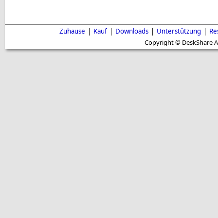
Zuhause
|
Kauf
|
Downloads
|
Unterstützung
|
Re
Copyright © DeskShare A