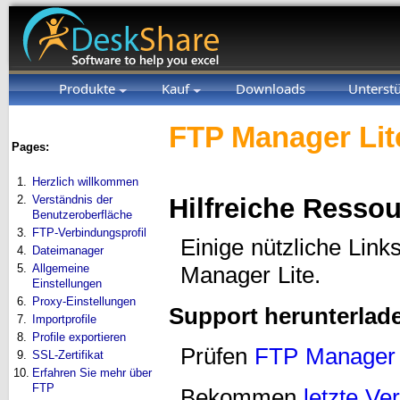
Produkte
Kauf
Downloads
Unterst
FTP Manager Lit
Pages:
1.
Herzlich willkommen
2.
Verständnis der
Hilfreiche Resso
Benutzeroberfläche
3.
FTP-Verbindungsprofil
Einige nützliche Lin
4.
Dateimanager
5.
Allgemeine
Manager Lite.
Einstellungen
6.
Proxy-Einstellungen
Support herunterlad
7.
Importprofile
8.
Profile exportieren
Prüfen
FTP Manager 
9.
SSL-Zertifikat
10.
Erfahren Sie mehr über
FTP
Bekommen
letzte Ve