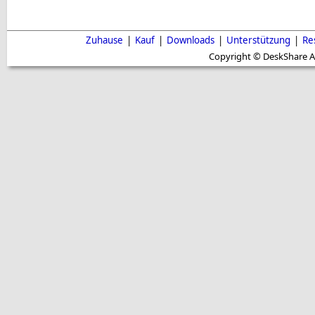
Zuhause
|
Kauf
|
Downloads
|
Unterstützung
|
Re
Copyright © DeskShare A